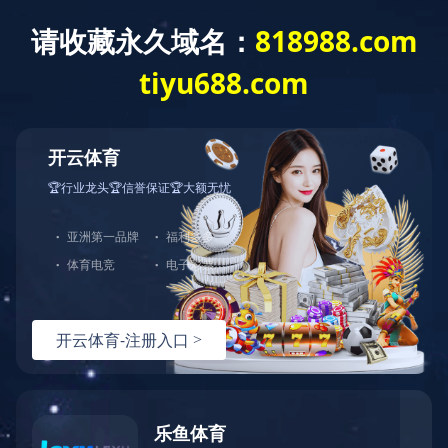
关于爱体育-爱体育（中国）
®
爱体育-爱体育（中国）
集团成立于1993年，爱体育-爱
体育（中国） 集团成立于1993年，是国内专业的医疗器械生产
厂家，是集产品研发、生产、销售、服务为一体的综合性医疗
设备供应商，旗下公司主要涉及检验类设备及试剂产品。